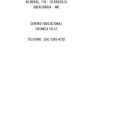
AV.RURAL, 710 - JD.BRASÍLIA
UBERLÂNDIA - MG
CENTRO EDUCACIONAL
CRIANÇA FELIZ
TELEFONE:
(34) 3255-8732
AV.JERÔNIMO JOSÉ ALVES, 1973 - MORUMBI
UBERLÂNDIA - MG
CENTRO EDUCACIONAL PROF.MARIA SIMAN
TELEFONE:
(34) 3235-5152
RUA CURIMBA, 121 - PEQUIS
UBERLÂNDIA - MG
BEM ESTAR SEDE
TELEFONE:
(34) 3217-1988
AV. TOLÊDO, 415 - SÃO JORGE
UBERLÂNDIA - MG