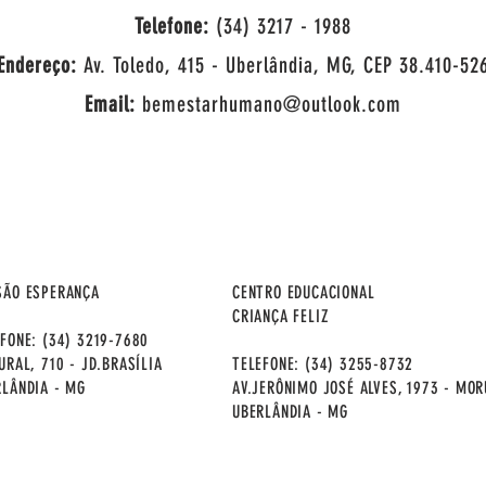
Telefone:
(34) 3217 - 1988
Endereço:
Av. Toledo, 415 - Uberlândia, MG, CEP 38.410-52
Email:
bemestarhumano@outlook.com
SÃO ESPERANÇA
CENTRO EDUCACIONAL
CRIANÇA FELIZ
FONE: (34) 3219-7680
URAL, 710 - JD.BRASÍLIA
TELEFONE: (34) 3255-8732
RLÂNDIA - MG
AV.JERÔNIMO JOSÉ ALVES, 1973 - MO
UBERLÂNDIA - MG